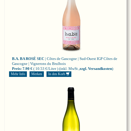
B.A. BA ROSÉ SEC
| Côtes de Gascogne | Sud-Ouest
IGP Côtes de
Gascogne | Vignerons du Brulhois
Preis:
7.90 €
( 10.53 €/Liter )
(inkl. MwSt.,
zzgl. Versandkosten
)
Mehr Info
Merken
In den Korb