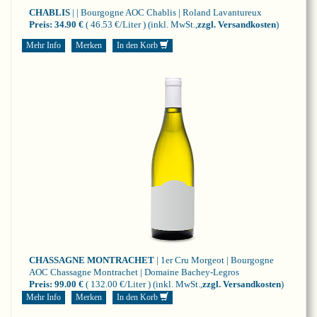
CHABLIS
| | Bourgogne
AOC Chablis | Roland Lavantureux
Preis:
34.90 €
( 46.53 €/Liter )
(inkl. MwSt.,
zzgl. Versandkosten
)
Mehr Info
Merken
In den Korb
CHASSAGNE MONTRACHET
| 1er Cru Morgeot | Bourgogne
AOC Chassagne Montrachet | Domaine Bachey-Legros
Preis:
99.00 €
( 132.00 €/Liter )
(inkl. MwSt.,
zzgl. Versandkosten
)
Mehr Info
Merken
In den Korb