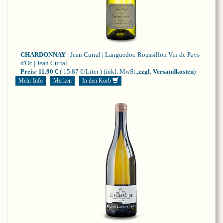
CHARDONNAY
| Jean Curial | Languedoc-Roussillon
Vin de Pays
d'Oc | Jean Curial
Preis:
11.90 €
( 15.87 €/Liter )
(inkl. MwSt.,
zzgl. Versandkosten
)
Mehr Info
Merken
In den Korb