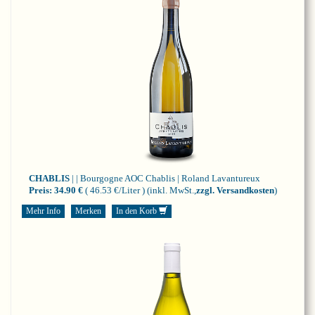
CHABLIS
| | Bourgogne
AOC Chablis | Roland Lavantureux
Preis:
34.90 €
( 46.53 €/Liter )
(inkl. MwSt.,
zzgl. Versandkosten
)
Mehr Info
Merken
In den Korb