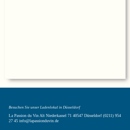
Besuchen Sie unser Ladenlokal in Düsseldorf
La Passion du Vin
Alt Niederkassel 71
40547 Düsseldorf
(0211) 954
27 45
info@lapassionduvin.de