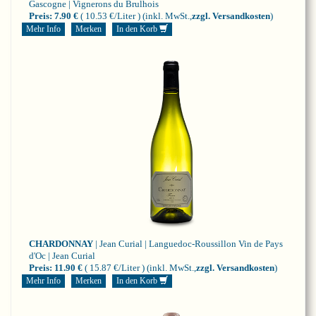
Gascogne | Vignerons du Brulhois
Preis:
7.90 €
( 10.53 €/Liter )
(inkl. MwSt.,
zzgl. Versandkosten
)
Mehr Info
Merken
In den Korb
CHARDONNAY
| Jean Curial | Languedoc-Roussillon
Vin de Pays
d'Oc | Jean Curial
Preis:
11.90 €
( 15.87 €/Liter )
(inkl. MwSt.,
zzgl. Versandkosten
)
Mehr Info
Merken
In den Korb