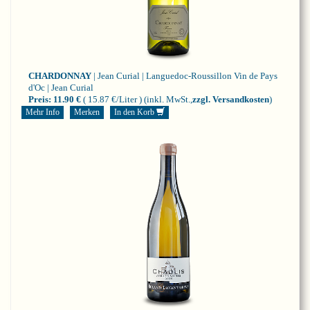
CHARDONNAY
| Jean Curial | Languedoc-Roussillon
Vin de Pays
d'Oc | Jean Curial
Preis:
11.90 €
( 15.87 €/Liter )
(inkl. MwSt.,
zzgl. Versandkosten
)
Mehr Info
Merken
In den Korb