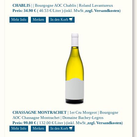
CHABLIS
| | Bourgogne
AOC Chablis | Roland Lavantureux
Preis:
34.90 €
( 46.53 €/Liter )
(inkl. MwSt.,
zzgl. Versandkosten
)
Mehr Info
Merken
In den Korb
CHASSAGNE MONTRACHET
| 1er Cru Morgeot | Bourgogne
AOC Chassagne Montrachet | Domaine Bachey-Legros
Preis:
99.00 €
( 132.00 €/Liter )
(inkl. MwSt.,
zzgl. Versandkosten
)
Mehr Info
Merken
In den Korb