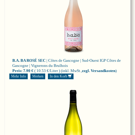
B.A. BA ROSÉ SEC
| Côtes de Gascogne | Sud-Ouest
IGP Côtes de
Gascogne | Vignerons du Brulhois
Preis:
7.90 €
( 10.53 €/Liter )
(inkl. MwSt.,
zzgl. Versandkosten
)
Mehr Info
Merken
In den Korb