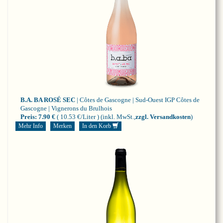
B.A. BA ROSÉ SEC
| Côtes de Gascogne | Sud-Ouest
IGP Côtes de
Gascogne | Vignerons du Brulhois
Preis:
7.90 €
( 10.53 €/Liter )
(inkl. MwSt.,
zzgl. Versandkosten
)
Mehr Info
Merken
In den Korb