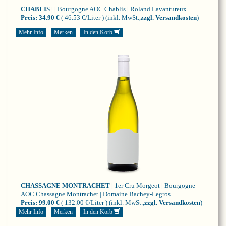
CHABLIS
| | Bourgogne
AOC Chablis | Roland Lavantureux
Preis:
34.90 €
( 46.53 €/Liter )
(inkl. MwSt.,
zzgl. Versandkosten
)
Mehr Info
Merken
In den Korb
CHASSAGNE MONTRACHET
| 1er Cru Morgeot | Bourgogne
AOC Chassagne Montrachet | Domaine Bachey-Legros
Preis:
99.00 €
( 132.00 €/Liter )
(inkl. MwSt.,
zzgl. Versandkosten
)
Mehr Info
Merken
In den Korb