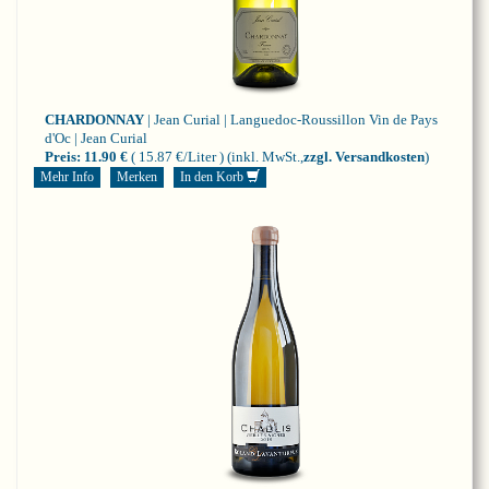
CHARDONNAY
| Jean Curial | Languedoc-Roussillon
Vin de Pays
d'Oc | Jean Curial
Preis:
11.90 €
( 15.87 €/Liter )
(inkl. MwSt.,
zzgl. Versandkosten
)
Mehr Info
Merken
In den Korb