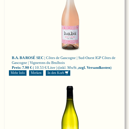
B.A. BA ROSÉ SEC
| Côtes de Gascogne | Sud-Ouest
IGP Côtes de
Gascogne | Vignerons du Brulhois
Preis:
7.90 €
( 10.53 €/Liter )
(inkl. MwSt.,
zzgl. Versandkosten
)
Mehr Info
Merken
In den Korb