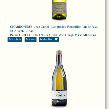
CHARDONNAY
| Jean Curial | Languedoc-Roussillon
Vin de Pays
d'Oc | Jean Curial
Preis:
11.90 €
( 15.87 €/Liter )
(inkl. MwSt.,
zzgl. Versandkosten
)
Mehr Info
Merken
In den Korb