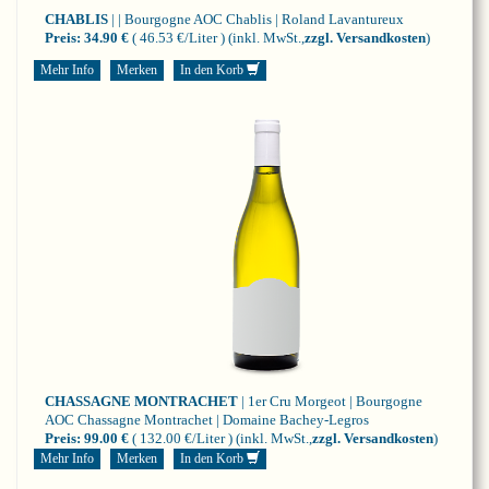
CHABLIS
| | Bourgogne
AOC Chablis | Roland Lavantureux
Preis:
34.90 €
( 46.53 €/Liter )
(inkl. MwSt.,
zzgl. Versandkosten
)
Mehr Info
Merken
In den Korb
CHASSAGNE MONTRACHET
| 1er Cru Morgeot | Bourgogne
AOC Chassagne Montrachet | Domaine Bachey-Legros
Preis:
99.00 €
( 132.00 €/Liter )
(inkl. MwSt.,
zzgl. Versandkosten
)
Mehr Info
Merken
In den Korb