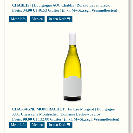
CHABLIS
| | Bourgogne
AOC Chablis | Roland Lavantureux
Preis:
34.90 €
( 46.53 €/Liter )
(inkl. MwSt.,
zzgl. Versandkosten
)
Mehr Info
Merken
In den Korb
CHASSAGNE MONTRACHET
| 1er Cru Morgeot | Bourgogne
AOC Chassagne Montrachet | Domaine Bachey-Legros
Preis:
99.00 €
( 132.00 €/Liter )
(inkl. MwSt.,
zzgl. Versandkosten
)
Mehr Info
Merken
In den Korb