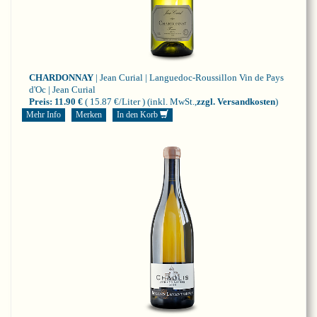
CHARDONNAY
| Jean Curial | Languedoc-Roussillon
Vin de Pays
d'Oc | Jean Curial
Preis:
11.90 €
( 15.87 €/Liter )
(inkl. MwSt.,
zzgl. Versandkosten
)
Mehr Info
Merken
In den Korb