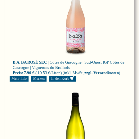
B.A. BA ROSÉ SEC
| Côtes de Gascogne | Sud-Ouest
IGP Côtes de
Gascogne | Vignerons du Brulhois
Preis:
7.90 €
( 10.53 €/Liter )
(inkl. MwSt.,
zzgl. Versandkosten
)
Mehr Info
Merken
In den Korb