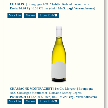
CHABLIS
| | Bourgogne
AOC Chablis | Roland Lavantureux
Preis:
34.90 €
( 46.53 €/Liter )
(inkl. MwSt.,
zzgl. Versandkosten
)
Mehr Info
Merken
In den Korb
CHASSAGNE MONTRACHET
| 1er Cru Morgeot | Bourgogne
AOC Chassagne Montrachet | Domaine Bachey-Legros
Preis:
99.00 €
( 132.00 €/Liter )
(inkl. MwSt.,
zzgl. Versandkosten
)
Mehr Info
Merken
In den Korb