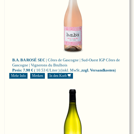
B.A. BA ROSÉ SEC
| Côtes de Gascogne | Sud-Ouest
IGP Côtes de
Gascogne | Vignerons du Brulhois
Preis:
7.90 €
( 10.53 €/Liter )
(inkl. MwSt.,
zzgl. Versandkosten
)
Mehr Info
Merken
In den Korb