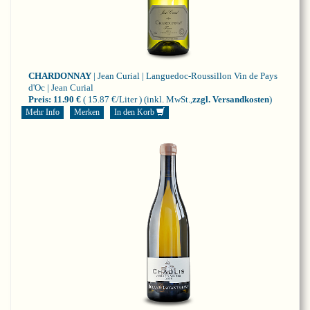
CHARDONNAY
| Jean Curial | Languedoc-Roussillon
Vin de Pays
d'Oc | Jean Curial
Preis:
11.90 €
( 15.87 €/Liter )
(inkl. MwSt.,
zzgl. Versandkosten
)
Mehr Info
Merken
In den Korb