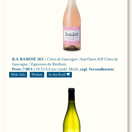
B.A. BA ROSÉ SEC
| Côtes de Gascogne | Sud-Ouest
IGP Côtes de
Gascogne | Vignerons du Brulhois
Preis:
7.90 €
( 10.53 €/Liter )
(inkl. MwSt.,
zzgl. Versandkosten
)
Mehr Info
Merken
In den Korb