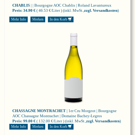
CHABLIS
| | Bourgogne
AOC Chablis | Roland Lavantureux
Preis:
34.90 €
( 46.53 €/Liter )
(inkl. MwSt.,
zzgl. Versandkosten
)
Mehr Info
Merken
In den Korb
CHASSAGNE MONTRACHET
| 1er Cru Morgeot | Bourgogne
AOC Chassagne Montrachet | Domaine Bachey-Legros
Preis:
99.00 €
( 132.00 €/Liter )
(inkl. MwSt.,
zzgl. Versandkosten
)
Mehr Info
Merken
In den Korb