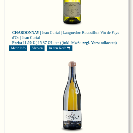
CHARDONNAY
| Jean Curial | Languedoc-Roussillon
Vin de Pays
d'Oc | Jean Curial
Preis:
11.90 €
( 15.87 €/Liter )
(inkl. MwSt.,
zzgl. Versandkosten
)
Mehr Info
Merken
In den Korb