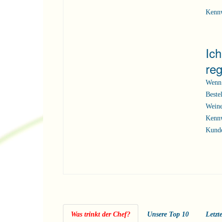
Kenn
Ic
reg
Wenn 
Beste
Weine
Kennw
Kunde
Was trinkt der Chef?
Unsere Top 10
Letzt