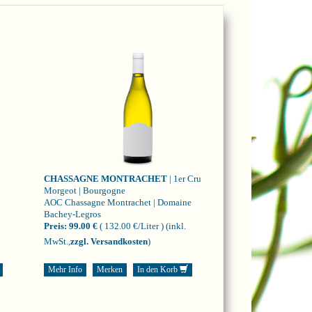
CHASSAGNE MONTRACHET
| 1er Cru
Morgeot | Bourgogne
AOC Chassagne Montrachet | Domaine
Bachey-Legros
Preis:
99.00 €
( 132.00 €/Liter )
(inkl.
MwSt.,
zzgl. Versandkosten
)
Mehr Info
Merken
In den Korb