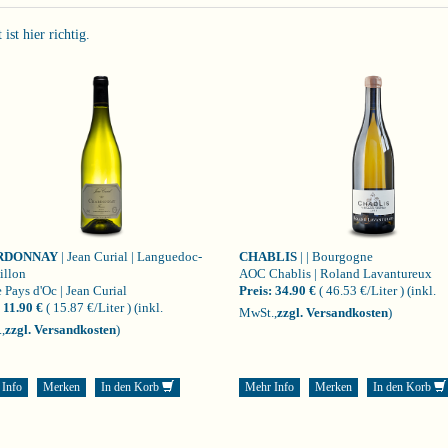
st hier richtig.
RDONNAY
| Jean Curial | Languedoc-
CHABLIS
| | Bourgogne
illon
AOC Chablis | Roland Lavantureux
 Pays d'Oc | Jean Curial
Preis:
34.90 €
( 46.53 €/Liter )
(inkl.
11.90 €
( 15.87 €/Liter )
(inkl.
MwSt.,
zzgl. Versandkosten
)
,
zzgl. Versandkosten
)
 Info
Merken
In den Korb
Mehr Info
Merken
In den Korb