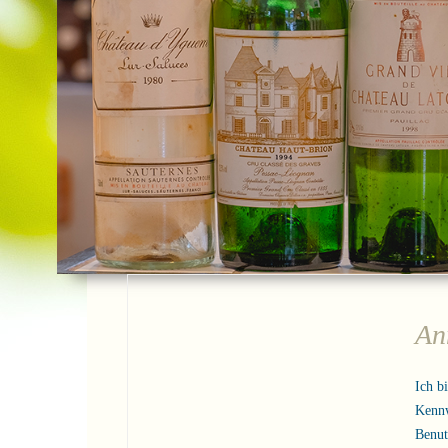
An
Ich b
Kenn
Benu