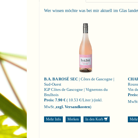
Wer wissen möchte was bei mir aktuell im Glas landet i
B.A. BA ROSÉ SEC
| Côtes de Gascogne |
CHA
Sud-Ouest
Rouss
IGP Côtes de Gascogne | Vignerons du
Vin de
Brulhois
Preis:
Preis:
7.90 €
( 10.53 €/Liter )
(inkl.
MwSt.
MwSt.,
zzgl. Versandkosten
)
Mehr Info
Merken
In den Korb
Mehr