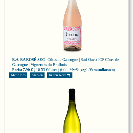
B.A. BA ROSÉ SEC
| Côtes de Gascogne | Sud-Ouest
IGP Côtes de
Gascogne | Vignerons du Brulhois
Preis:
7.90 €
( 10.53 €/Liter )
(inkl. MwSt.,
zzgl. Versandkosten
)
Mehr Info
Merken
In den Korb