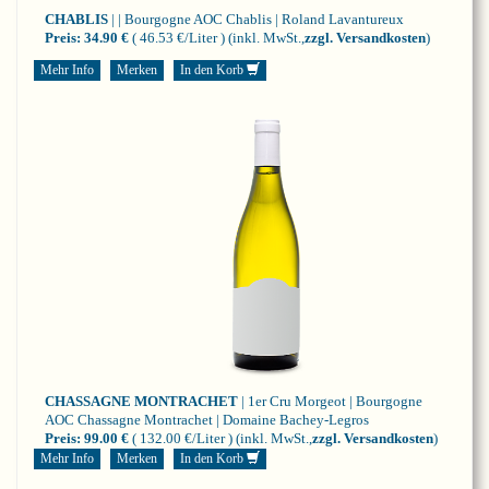
CHABLIS
| | Bourgogne
AOC Chablis | Roland Lavantureux
Preis:
34.90 €
( 46.53 €/Liter )
(inkl. MwSt.,
zzgl. Versandkosten
)
Mehr Info
Merken
In den Korb
CHASSAGNE MONTRACHET
| 1er Cru Morgeot | Bourgogne
AOC Chassagne Montrachet | Domaine Bachey-Legros
Preis:
99.00 €
( 132.00 €/Liter )
(inkl. MwSt.,
zzgl. Versandkosten
)
Mehr Info
Merken
In den Korb