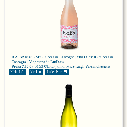
B.A. BA ROSÉ SEC
| Côtes de Gascogne | Sud-Ouest
IGP Côtes de
Gascogne | Vignerons du Brulhois
Preis:
7.90 €
( 10.53 €/Liter )
(inkl. MwSt.,
zzgl. Versandkosten
)
Mehr Info
Merken
In den Korb