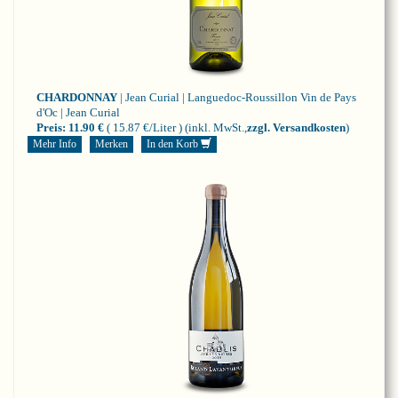
CHARDONNAY
| Jean Curial | Languedoc-Roussillon
Vin de Pays
d'Oc | Jean Curial
Preis:
11.90 €
( 15.87 €/Liter )
(inkl. MwSt.,
zzgl. Versandkosten
)
Mehr Info
Merken
In den Korb