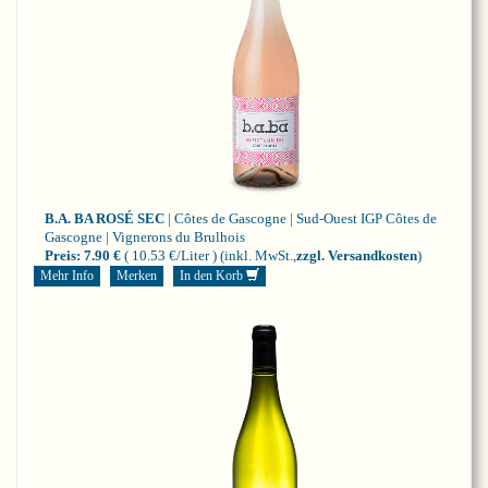
B.A. BA ROSÉ SEC
| Côtes de Gascogne | Sud-Ouest
IGP Côtes de
Gascogne | Vignerons du Brulhois
Preis:
7.90 €
( 10.53 €/Liter )
(inkl. MwSt.,
zzgl. Versandkosten
)
Mehr Info
Merken
In den Korb