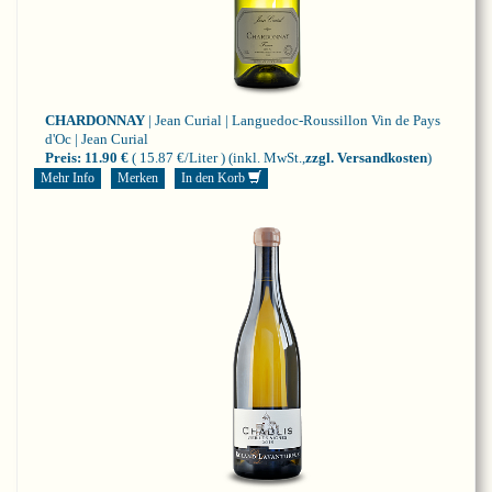
CHARDONNAY
| Jean Curial | Languedoc-Roussillon
Vin de Pays
d'Oc | Jean Curial
Preis:
11.90 €
( 15.87 €/Liter )
(inkl. MwSt.,
zzgl. Versandkosten
)
Mehr Info
Merken
In den Korb