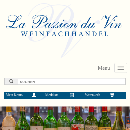
Menu
Toggl
navig
Mein Konto
Merkliste
Warenkorb