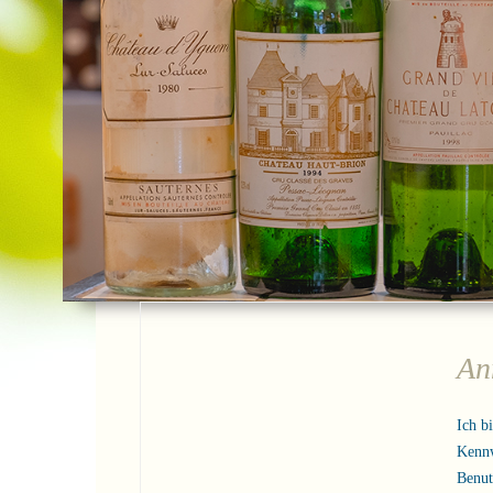
An
Ich b
Kenn
Benu