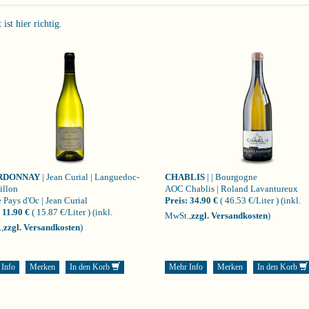
st hier richtig.
RDONNAY
| Jean Curial | Languedoc-
CHABLIS
| | Bourgogne
illon
AOC Chablis | Roland Lavantureux
 Pays d'Oc | Jean Curial
Preis:
34.90 €
( 46.53 €/Liter )
(inkl.
11.90 €
( 15.87 €/Liter )
(inkl.
MwSt.,
zzgl. Versandkosten
)
,
zzgl. Versandkosten
)
 Info
Merken
In den Korb
Mehr Info
Merken
In den Korb