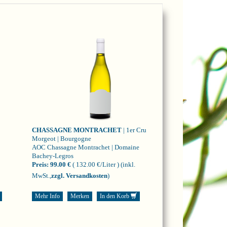
CHASSAGNE MONTRACHET
| 1er Cru
Morgeot | Bourgogne
AOC Chassagne Montrachet | Domaine
Bachey-Legros
Preis:
99.00 €
( 132.00 €/Liter )
(inkl.
MwSt.,
zzgl. Versandkosten
)
Mehr Info
Merken
In den Korb