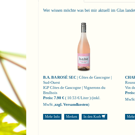
Wer wissen möchte was bei mir aktuell im Glas landet i
B.A. BA ROSÉ SEC
| Côtes de Gascogne |
CHA
Sud-Ouest
Rouss
IGP Côtes de Gascogne | Vignerons du
Vin de
Brulhois
Preis:
Preis:
7.90 €
( 10.53 €/Liter )
(inkl.
MwSt.
MwSt.,
zzgl. Versandkosten
)
Mehr Info
Merken
In den Korb
Mehr