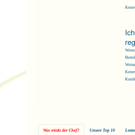
Kenn
Ic
reg
Wenn 
Beste
Weine
Kennw
Kunde
Was trinkt der Chef?
Unsere Top 10
Letzt