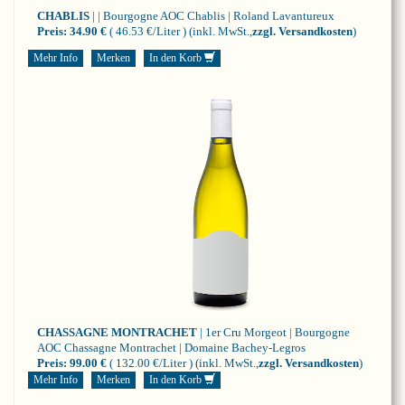
CHABLIS
| | Bourgogne
AOC Chablis | Roland Lavantureux
Preis:
34.90 €
( 46.53 €/Liter )
(inkl. MwSt.,
zzgl. Versandkosten
)
Mehr Info
Merken
In den Korb
CHASSAGNE MONTRACHET
| 1er Cru Morgeot | Bourgogne
AOC Chassagne Montrachet | Domaine Bachey-Legros
Preis:
99.00 €
( 132.00 €/Liter )
(inkl. MwSt.,
zzgl. Versandkosten
)
Mehr Info
Merken
In den Korb