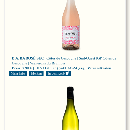
B.A. BA ROSÉ SEC
| Côtes de Gascogne | Sud-Ouest
IGP Côtes de
Gascogne | Vignerons du Brulhois
Preis:
7.90 €
( 10.53 €/Liter )
(inkl. MwSt.,
zzgl. Versandkosten
)
Mehr Info
Merken
In den Korb