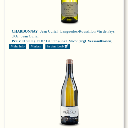
CHARDONNAY
| Jean Curial | Languedoc-Roussillon
Vin de Pays
d'Oc | Jean Curial
Preis:
11.90 €
( 15.87 €/Liter )
(inkl. MwSt.,
zzgl. Versandkosten
)
Mehr Info
Merken
In den Korb