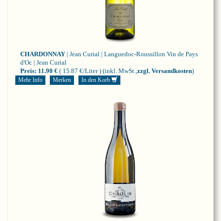
CHARDONNAY
| Jean Curial | Languedoc-Roussillon
Vin de Pays
d'Oc | Jean Curial
Preis:
11.90 €
( 15.87 €/Liter )
(inkl. MwSt.,
zzgl. Versandkosten
)
Mehr Info
Merken
In den Korb