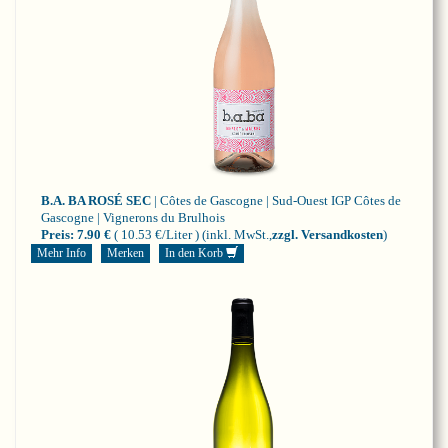
B.A. BA ROSÉ SEC
| Côtes de Gascogne | Sud-Ouest
IGP Côtes de
Gascogne | Vignerons du Brulhois
Preis:
7.90 €
( 10.53 €/Liter )
(inkl. MwSt.,
zzgl. Versandkosten
)
Mehr Info
Merken
In den Korb