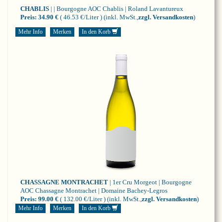
CHABLIS
| | Bourgogne
AOC Chablis | Roland Lavantureux
Preis:
34.90 €
( 46.53 €/Liter )
(inkl. MwSt.,
zzgl. Versandkosten
)
Mehr Info
Merken
In den Korb
CHASSAGNE MONTRACHET
| 1er Cru Morgeot | Bourgogne
AOC Chassagne Montrachet | Domaine Bachey-Legros
Preis:
99.00 €
( 132.00 €/Liter )
(inkl. MwSt.,
zzgl. Versandkosten
)
Mehr Info
Merken
In den Korb