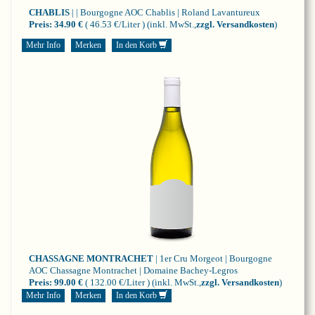
CHABLIS
| | Bourgogne
AOC Chablis | Roland Lavantureux
Preis:
34.90 €
( 46.53 €/Liter )
(inkl. MwSt.,
zzgl. Versandkosten
)
Mehr Info
Merken
In den Korb
CHASSAGNE MONTRACHET
| 1er Cru Morgeot | Bourgogne
AOC Chassagne Montrachet | Domaine Bachey-Legros
Preis:
99.00 €
( 132.00 €/Liter )
(inkl. MwSt.,
zzgl. Versandkosten
)
Mehr Info
Merken
In den Korb