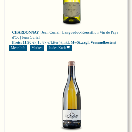
CHARDONNAY
| Jean Curial | Languedoc-Roussillon
Vin de Pays
d'Oc | Jean Curial
Preis:
11.90 €
( 15.87 €/Liter )
(inkl. MwSt.,
zzgl. Versandkosten
)
Mehr Info
Merken
In den Korb