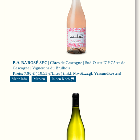
B.A. BA ROSÉ SEC
| Côtes de Gascogne | Sud-Ouest
IGP Côtes de
Gascogne | Vignerons du Brulhois
Preis:
7.90 €
( 10.53 €/Liter )
(inkl. MwSt.,
zzgl. Versandkosten
)
Mehr Info
Merken
In den Korb