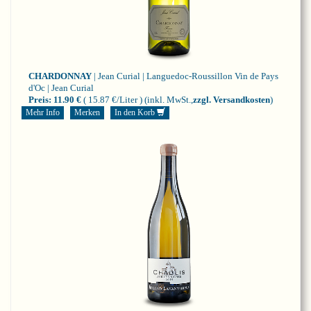
CHARDONNAY
| Jean Curial | Languedoc-Roussillon
Vin de Pays
d'Oc | Jean Curial
Preis:
11.90 €
( 15.87 €/Liter )
(inkl. MwSt.,
zzgl. Versandkosten
)
Mehr Info
Merken
In den Korb