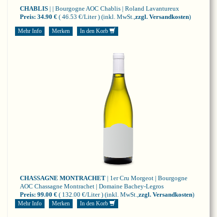
CHABLIS
| | Bourgogne
AOC Chablis | Roland Lavantureux
Preis:
34.90 €
( 46.53 €/Liter )
(inkl. MwSt.,
zzgl. Versandkosten
)
Mehr Info
Merken
In den Korb
CHASSAGNE MONTRACHET
| 1er Cru Morgeot | Bourgogne
AOC Chassagne Montrachet | Domaine Bachey-Legros
Preis:
99.00 €
( 132.00 €/Liter )
(inkl. MwSt.,
zzgl. Versandkosten
)
Mehr Info
Merken
In den Korb