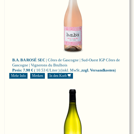
B.A. BA ROSÉ SEC
| Côtes de Gascogne | Sud-Ouest
IGP Côtes de
Gascogne | Vignerons du Brulhois
Preis:
7.90 €
( 10.53 €/Liter )
(inkl. MwSt.,
zzgl. Versandkosten
)
Mehr Info
Merken
In den Korb