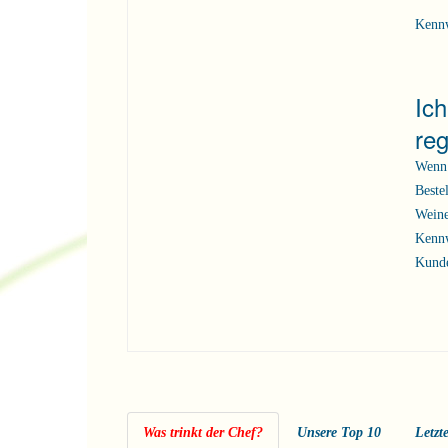
Kenn
Ic
reg
Wenn 
Beste
Weine
Kennw
Kunde
Was trinkt der Chef?
Unsere Top 10
Letzt