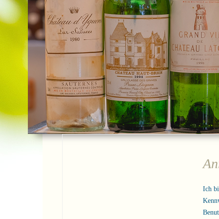
An
Ich b
Kenn
Benu