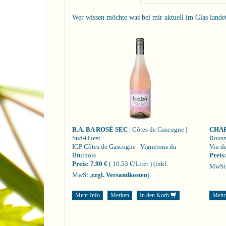
Wer wissen möchte was bei mir aktuell im Glas landet i
B.A. BA ROSÉ SEC
| Côtes de Gascogne |
CHA
Sud-Ouest
Rouss
IGP Côtes de Gascogne | Vignerons du
Vin de
Brulhois
Preis:
Preis:
7.90 €
( 10.53 €/Liter )
(inkl.
MwSt.
MwSt.,
zzgl. Versandkosten
)
Mehr Info
Merken
In den Korb
Mehr