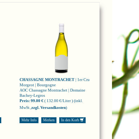
CHASSAGNE MONTRACHET
| 1er Cru
Morgeot | Bourgogne
AOC Chassagne Montrachet | Domaine
Bachey-Legros
Preis:
99.00 €
( 132.00 €/Liter )
(inkl.
MwSt.,
zzgl. Versandkosten
)
Mehr Info
Merken
In den Korb