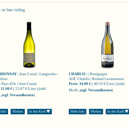
st hier richtig.
RDONNAY
| Jean Curial | Languedoc-
CHABLIS
| | Bourgogne
illon
AOC Chablis | Roland Lavantureux
 Pays d'Oc | Jean Curial
Preis:
34.90 €
( 46.53 €/Liter )
(inkl.
11.90 €
( 15.87 €/Liter )
(inkl.
MwSt.,
zzgl. Versandkosten
)
,
zzgl. Versandkosten
)
 Info
Merken
In den Korb
Mehr Info
Merken
In den Korb