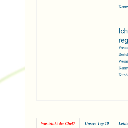
Kenn
Ic
reg
Wenn 
Beste
Weine
Kennw
Kunde
Was trinkt der Chef?
Unsere Top 10
Letzt