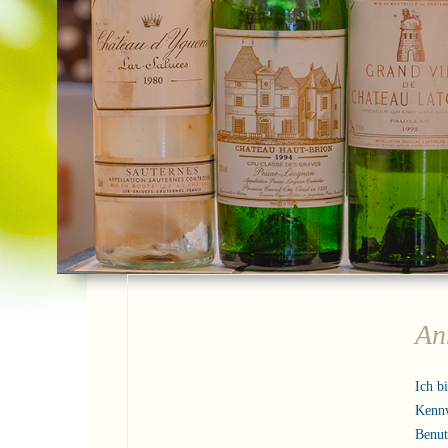
An
Ich b
Kenn
Benu