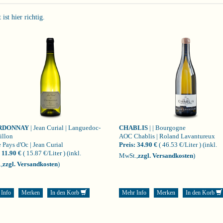
st hier richtig.
RDONNAY
| Jean Curial | Languedoc-
CHABLIS
| | Bourgogne
illon
AOC Chablis | Roland Lavantureux
 Pays d'Oc | Jean Curial
Preis:
34.90 €
( 46.53 €/Liter )
(inkl.
11.90 €
( 15.87 €/Liter )
(inkl.
MwSt.,
zzgl. Versandkosten
)
,
zzgl. Versandkosten
)
 Info
Merken
In den Korb
Mehr Info
Merken
In den Korb