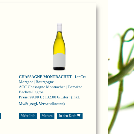
CHASSAGNE MONTRACHET
| 1er Cru
Morgeot | Bourgogne
AOC Chassagne Montrachet | Domaine
Bachey-Legros
Preis:
99.00 €
( 132.00 €/Liter )
(inkl.
MwSt.,
zzgl. Versandkosten
)
Mehr Info
Merken
In den Korb