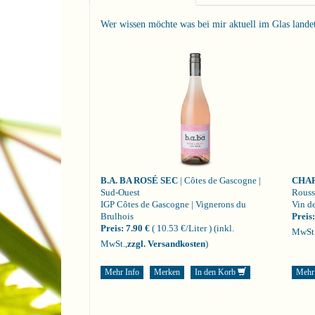
Wer wissen möchte was bei mir aktuell im Glas landet i
B.A. BA ROSÉ SEC
| Côtes de Gascogne |
CHA
Sud-Ouest
Rouss
IGP Côtes de Gascogne | Vignerons du
Vin de
Brulhois
Preis:
Preis:
7.90 €
( 10.53 €/Liter )
(inkl.
MwSt.
MwSt.,
zzgl. Versandkosten
)
Mehr Info
Merken
In den Korb
Mehr