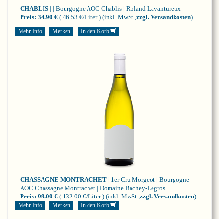
CHABLIS
| | Bourgogne
AOC Chablis | Roland Lavantureux
Preis:
34.90 €
( 46.53 €/Liter )
(inkl. MwSt.,
zzgl. Versandkosten
)
Mehr Info
Merken
In den Korb
CHASSAGNE MONTRACHET
| 1er Cru Morgeot | Bourgogne
AOC Chassagne Montrachet | Domaine Bachey-Legros
Preis:
99.00 €
( 132.00 €/Liter )
(inkl. MwSt.,
zzgl. Versandkosten
)
Mehr Info
Merken
In den Korb