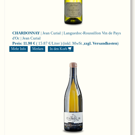
CHARDONNAY
| Jean Curial | Languedoc-Roussillon
Vin de Pays
d'Oc | Jean Curial
Preis:
11.90 €
( 15.87 €/Liter )
(inkl. MwSt.,
zzgl. Versandkosten
)
Mehr Info
Merken
In den Korb