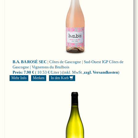
B.A. BA ROSÉ SEC
| Côtes de Gascogne | Sud-Ouest
IGP Côtes de
Gascogne | Vignerons du Brulhois
Preis:
7.90 €
( 10.53 €/Liter )
(inkl. MwSt.,
zzgl. Versandkosten
)
Mehr Info
Merken
In den Korb