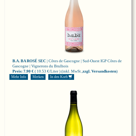
B.A. BA ROSÉ SEC
| Côtes de Gascogne | Sud-Ouest
IGP Côtes de
Gascogne | Vignerons du Brulhois
Preis:
7.90 €
( 10.53 €/Liter )
(inkl. MwSt.,
zzgl. Versandkosten
)
Mehr Info
Merken
In den Korb