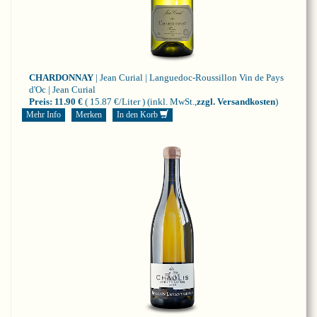
CHARDONNAY
| Jean Curial | Languedoc-Roussillon
Vin de Pays
d'Oc | Jean Curial
Preis:
11.90 €
( 15.87 €/Liter )
(inkl. MwSt.,
zzgl. Versandkosten
)
Mehr Info
Merken
In den Korb