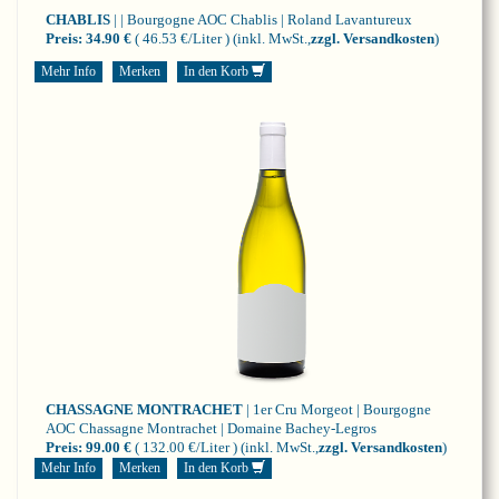
CHABLIS
| | Bourgogne
AOC Chablis | Roland Lavantureux
Preis:
34.90 €
( 46.53 €/Liter )
(inkl. MwSt.,
zzgl. Versandkosten
)
Mehr Info
Merken
In den Korb
CHASSAGNE MONTRACHET
| 1er Cru Morgeot | Bourgogne
AOC Chassagne Montrachet | Domaine Bachey-Legros
Preis:
99.00 €
( 132.00 €/Liter )
(inkl. MwSt.,
zzgl. Versandkosten
)
Mehr Info
Merken
In den Korb