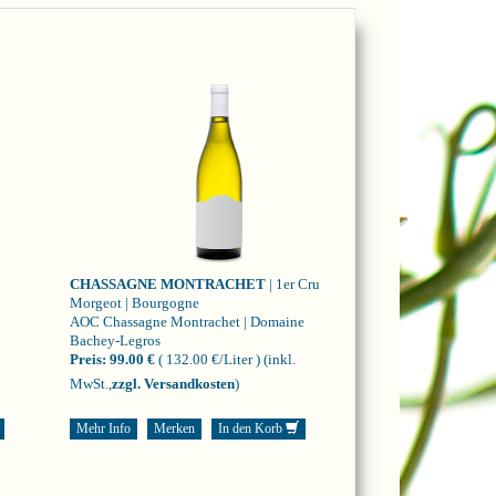
CHASSAGNE MONTRACHET
| 1er Cru
Morgeot | Bourgogne
AOC Chassagne Montrachet | Domaine
Bachey-Legros
Preis:
99.00 €
( 132.00 €/Liter )
(inkl.
MwSt.,
zzgl. Versandkosten
)
Mehr Info
Merken
In den Korb