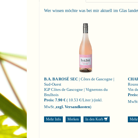
Wer wissen möchte was bei mir aktuell im Glas landet i
B.A. BA ROSÉ SEC
| Côtes de Gascogne |
CHA
Sud-Ouest
Rouss
IGP Côtes de Gascogne | Vignerons du
Vin de
Brulhois
Preis:
Preis:
7.90 €
( 10.53 €/Liter )
(inkl.
MwSt.
MwSt.,
zzgl. Versandkosten
)
Mehr Info
Merken
In den Korb
Mehr