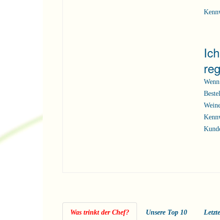
Kenn
Ic
reg
Wenn 
Beste
Weine
Kennw
Kunde
Was trinkt der Chef?
Unsere Top 10
Letzt