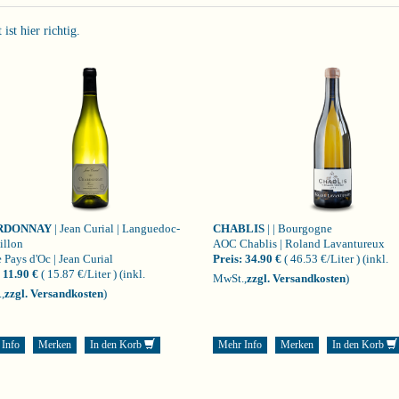
st hier richtig.
RDONNAY
| Jean Curial | Languedoc-
CHABLIS
| | Bourgogne
illon
AOC Chablis | Roland Lavantureux
 Pays d'Oc | Jean Curial
Preis:
34.90 €
( 46.53 €/Liter )
(inkl.
11.90 €
( 15.87 €/Liter )
(inkl.
MwSt.,
zzgl. Versandkosten
)
,
zzgl. Versandkosten
)
 Info
Merken
In den Korb
Mehr Info
Merken
In den Korb