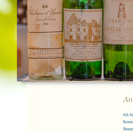
An
Ich b
Kenn
Benu