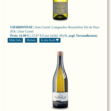
CHARDONNAY
| Jean Curial | Languedoc-Roussillon
Vin de Pays
d'Oc | Jean Curial
Preis:
11.90 €
( 15.87 €/Liter )
(inkl. MwSt.,
zzgl. Versandkosten
)
Mehr Info
Merken
In den Korb