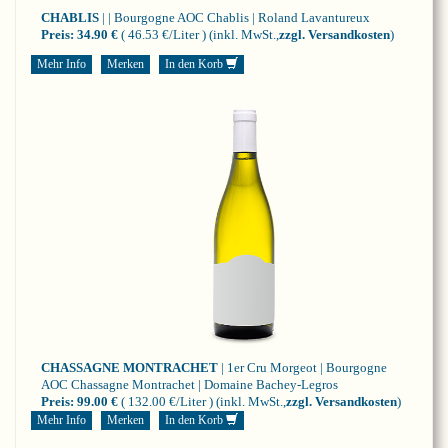
CHABLIS
| | Bourgogne
AOC Chablis | Roland Lavantureux
Preis:
34.90 €
( 46.53 €/Liter )
(inkl. MwSt.,
zzgl. Versandkosten
)
Mehr Info
Merken
In den Korb
CHASSAGNE MONTRACHET
| 1er Cru Morgeot | Bourgogne
AOC Chassagne Montrachet | Domaine Bachey-Legros
Preis:
99.00 €
( 132.00 €/Liter )
(inkl. MwSt.,
zzgl. Versandkosten
)
Mehr Info
Merken
In den Korb