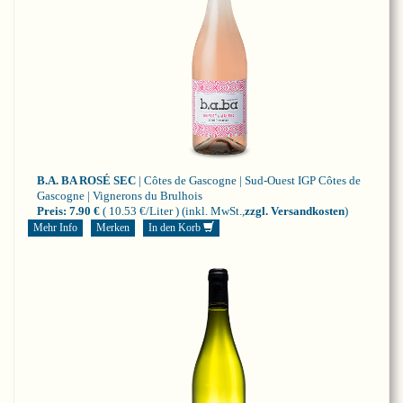
B.A. BA ROSÉ SEC
| Côtes de Gascogne | Sud-Ouest
IGP Côtes de
Gascogne | Vignerons du Brulhois
Preis:
7.90 €
( 10.53 €/Liter )
(inkl. MwSt.,
zzgl. Versandkosten
)
Mehr Info
Merken
In den Korb