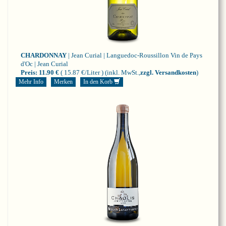
CHARDONNAY
| Jean Curial | Languedoc-Roussillon
Vin de Pays
d'Oc | Jean Curial
Preis:
11.90 €
( 15.87 €/Liter )
(inkl. MwSt.,
zzgl. Versandkosten
)
Mehr Info
Merken
In den Korb