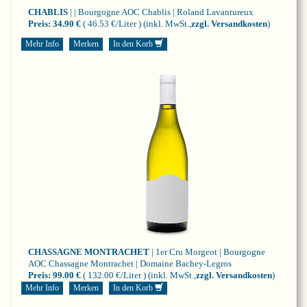
CHABLIS
| | Bourgogne
AOC Chablis | Roland Lavantureux
Preis:
34.90 €
( 46.53 €/Liter )
(inkl. MwSt.,
zzgl. Versandkosten
)
Mehr Info
Merken
In den Korb
CHASSAGNE MONTRACHET
| 1er Cru Morgeot | Bourgogne
AOC Chassagne Montrachet | Domaine Bachey-Legros
Preis:
99.00 €
( 132.00 €/Liter )
(inkl. MwSt.,
zzgl. Versandkosten
)
Mehr Info
Merken
In den Korb