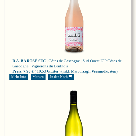
B.A. BA ROSÉ SEC
| Côtes de Gascogne | Sud-Ouest
IGP Côtes de
Gascogne | Vignerons du Brulhois
Preis:
7.90 €
( 10.53 €/Liter )
(inkl. MwSt.,
zzgl. Versandkosten
)
Mehr Info
Merken
In den Korb