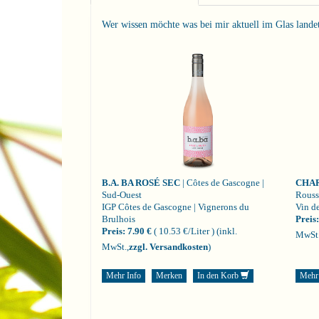
Wer wissen möchte was bei mir aktuell im Glas landet i
B.A. BA ROSÉ SEC
| Côtes de Gascogne |
CHA
Sud-Ouest
Rouss
IGP Côtes de Gascogne | Vignerons du
Vin de
Brulhois
Preis:
Preis:
7.90 €
( 10.53 €/Liter )
(inkl.
MwSt.
MwSt.,
zzgl. Versandkosten
)
Mehr Info
Merken
In den Korb
Mehr