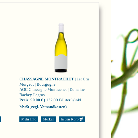
CHASSAGNE MONTRACHET
| 1er Cru
Morgeot | Bourgogne
AOC Chassagne Montrachet | Domaine
Bachey-Legros
Preis:
99.00 €
( 132.00 €/Liter )
(inkl.
MwSt.,
zzgl. Versandkosten
)
Mehr Info
Merken
In den Korb