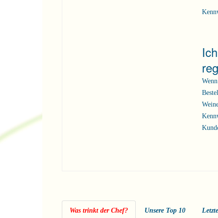
Kenn
Ic
reg
Wenn 
Beste
Weine
Kennw
Kunde
Was trinkt der Chef?
Unsere Top 10
Letzt