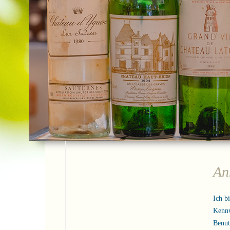
An
Ich b
Kenn
Benu