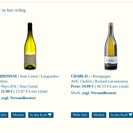
st hier richtig.
RDONNAY
| Jean Curial | Languedoc-
CHABLIS
| | Bourgogne
illon
AOC Chablis | Roland Lavantureux
 Pays d'Oc | Jean Curial
Preis:
34.90 €
( 46.53 €/Liter )
(inkl.
11.90 €
( 15.87 €/Liter )
(inkl.
MwSt.,
zzgl. Versandkosten
)
,
zzgl. Versandkosten
)
 Info
Merken
In den Korb
Mehr Info
Merken
In den Korb