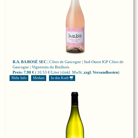
B.A. BA ROSÉ SEC
| Côtes de Gascogne | Sud-Ouest
IGP Côtes de
Gascogne | Vignerons du Brulhois
Preis:
7.90 €
( 10.53 €/Liter )
(inkl. MwSt.,
zzgl. Versandkosten
)
Mehr Info
Merken
In den Korb