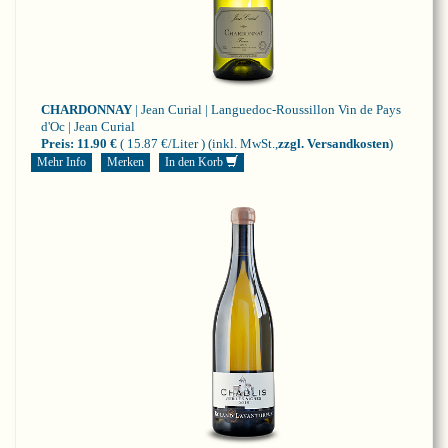
CHARDONNAY
| Jean Curial | Languedoc-Roussillon
Vin de Pays
d'Oc | Jean Curial
Preis:
11.90 €
( 15.87 €/Liter )
(inkl. MwSt.,
zzgl. Versandkosten
)
Mehr Info
Merken
In den Korb