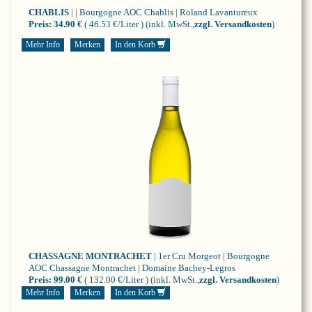
CHABLIS
| | Bourgogne
AOC Chablis | Roland Lavantureux
Preis:
34.90 €
( 46.53 €/Liter )
(inkl. MwSt.,
zzgl. Versandkosten
)
Mehr Info
Merken
In den Korb
CHASSAGNE MONTRACHET
| 1er Cru Morgeot | Bourgogne
AOC Chassagne Montrachet | Domaine Bachey-Legros
Preis:
99.00 €
( 132.00 €/Liter )
(inkl. MwSt.,
zzgl. Versandkosten
)
Mehr Info
Merken
In den Korb